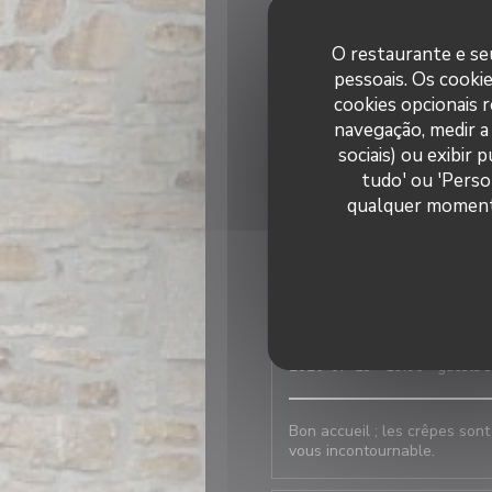
Jeremy
L
2026-07-31
- 13:00 - guests 
O restaurante e seu
pessoais. Os cooki
Dominique
L
cookies opcionais 
2026-07-30
- 21:00 - guests 
navegação, medir a 
sociais) ou exibir
tudo' ou 'Perso
Deschanel
S
qualquer momento 
2026-07-29
- 18:30 - guests 
Accueil chaleureux, grand ch
Therese
L
2026-07-23
- 19:00 - guests 
Bon accueil ; les crêpes sont
vous incontournable.