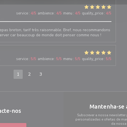
2
service
:
4
/5
ambience
:
4
/5
menu
:
4
/5
quality_price
:
4
/5
repas breton, tarif très raisonnable. Bref, nous recommandons
réserver car beaucoup de monde doit penser comme nous !
2
service
:
5
/5
ambience
:
5
/5
menu
:
5
/5
quality_price
:
5
/5
1
2
3
Mantenha-se 
acte-nos
Subscrever a nossa newsletter
personalizadas e ofertas de mark
da nossa 