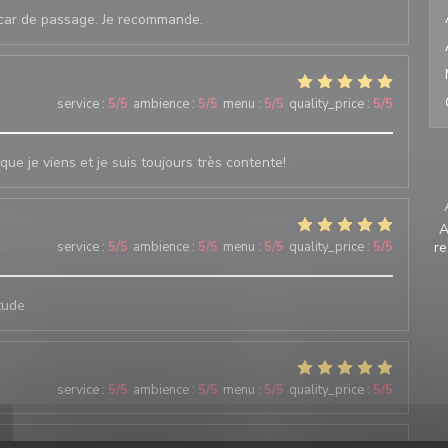
s car de passage. Je recommande.
3
service
:
5
/5
ambience
:
5
/5
menu
:
5
/5
quality_price
:
5
/5
que je viens et je suis toujours très contente!
A
4
service
:
5
/5
ambience
:
5
/5
menu
:
5
/5
quality_price
:
5
/5
re
tude
6
service
:
5
/5
ambience
:
5
/5
menu
:
5
/5
quality_price
:
5
/5