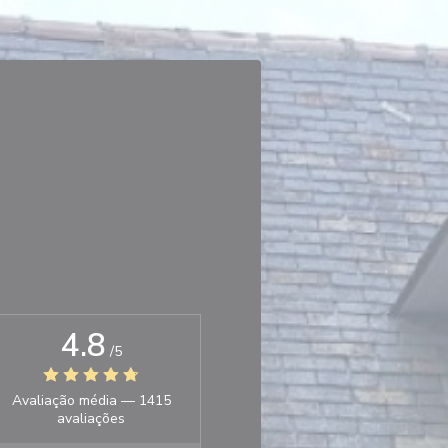
4.8
/5
Avaliação média —
1415
avaliações