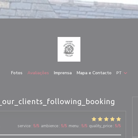
Fotos
Avaliações
Imprensa
Mapa e Contacto
PT
_our_clients_following_booking
2
service
:
5
/5
ambience
:
5
/5
menu
:
5
/5
quality_price
:
5
/5