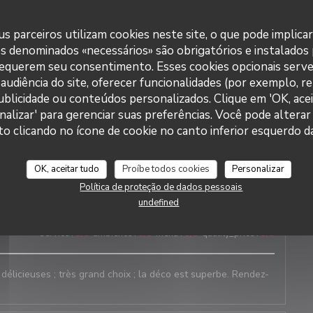
5
service
:
5
/5
ambience
:
5
/5
menu
:
5
/5
quality_price
:
5
/5
s parceiros utilizam cookies neste site, o que pode implica
es denominados «necessários» são obrigatórios e instalados
requerem seu consentimento. Esses cookies opcionais serve
5
service
:
5
/5
ambience
:
5
/5
menu
:
5
/5
quality_price
:
5
/5
audiência do site, oferecer funcionalidades (por exemplo, r
 publicidade ou conteúdos personalizados. Clique em 'OK, acei
nalizar' para gerenciar suas preferências. Você pode alterar
clicando no ícone de cookie no canto inferior esquerdo da
4
service
:
5
/5
ambience
:
5
/5
menu
:
5
/5
quality_price
:
5
/5
OK, aceitar tudo
Proíbe todos cookies
Personalizar
oix de Galettes et service rapide. On reviendra 😉
Política de proteção de dados pessoais
undefined
3
service
:
5
/5
ambience
:
5
/5
menu
:
5
/5
quality_price
:
5
/5
 délicieuses ; très grand choix ; la déco est superbe. Rendez-