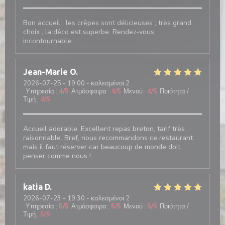
Bon accueil ; les crêpes sont délicieuses ; très grand
choix ; la déco est superbe. Rendez-vous
incontournable.
Jean-Marie
O
2026-07-25
- 19:00 - καλεσμένοι 2
Υπηρεσία
:
4
/5
Ατμόσφαιρα
:
4
/5
Μενού
:
4
/5
Ποιότητα /
Τιμή
:
4
/5
Accueil adorable, Excellent repas breton, tarif très
raisonnable. Bref, nous recommandons ce restaurant
mais il faut réserver car beaucoup de monde doit
penser comme nous !
katia
D
2026-07-23
- 19:30 - καλεσμένοι 2
Υπηρεσία
:
5
/5
Ατμόσφαιρα
:
5
/5
Μενού
:
5
/5
Ποιότητα /
Τιμή
:
5
/5