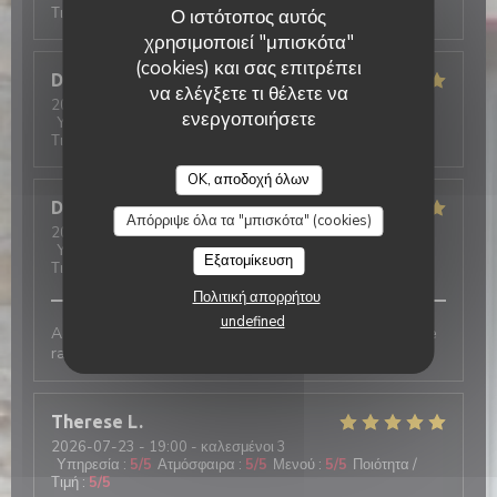
Τιμή
:
5
/5
Ο ιστότοπος αυτός
χρησιμοποιεί "μπισκότα"
(cookies) και σας επιτρέπει
Dominique
L
να ελέγξετε τι θέλετε να
2026-07-30
- 21:00 - καλεσμένοι 5
ενεργοποιήσετε
Υπηρεσία
:
5
/5
Ατμόσφαιρα
:
5
/5
Μενού
:
5
/5
Ποιότητα /
Τιμή
:
5
/5
OK, αποδοχή όλων
Deschanel
S
Απόρριψε όλα τα "μπισκότα" (cookies)
2026-07-29
- 18:30 - καλεσμένοι 4
Υπηρεσία
:
5
/5
Ατμόσφαιρα
:
5
/5
Μενού
:
5
/5
Ποιότητα /
Εξατομίκευση
Τιμή
:
5
/5
Πολιτική απορρήτου
undefined
Accueil chaleureux, grand choix de Galettes et service
rapide. On reviendra 😉
Therese
L
2026-07-23
- 19:00 - καλεσμένοι 3
Υπηρεσία
:
5
/5
Ατμόσφαιρα
:
5
/5
Μενού
:
5
/5
Ποιότητα /
Τιμή
:
5
/5