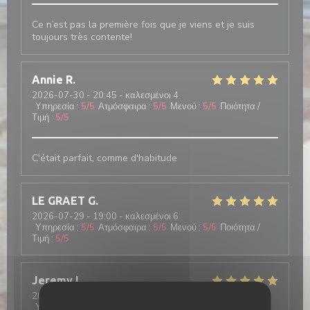
Ce n’est pas la première fois que je viens et je suis
toujours très contente!
Annie
R
2026-07-30
- 20:45 - καλεσμένοι 4
Υπηρεσία
:
5
/5
Ατμόσφαιρα
:
5
/5
Μενού
:
5
/5
Ποιότητα /
Τιμή
:
5
/5
C'était parfait, comme d'habitude
LE GRAET
G
2026-07-29
- 19:00 - καλεσμένοι 6
Υπηρεσία
:
5
/5
Ατμόσφαιρα
:
5
/5
Μενού
:
5
/5
Ποιότητα /
Τιμή
:
5
/5
Jeremy
L
2026-07-31
- 13:00 - καλεσμένοι 5
Υπηρεσία
:
5
/5
Ατμόσφαιρα
:
5
/5
Μενού
:
5
/5
Ποιότητα /