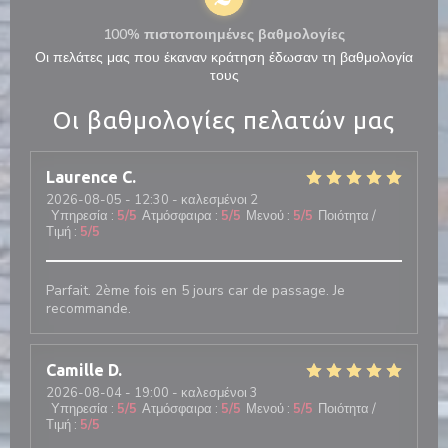
100% πιστοποιημένες βαθμολογίες
Οι πελάτες μας που έκαναν κράτηση έδωσαν τη βαθμολογία
τους
Οι βαθμολογίες πελατών μας
Laurence
C
2026-08-05
- 12:30 - καλεσμένοι 2
Υπηρεσία
:
5
/5
Ατμόσφαιρα
:
5
/5
Μενού
:
5
/5
Ποιότητα /
Τιμή
:
5
/5
Parfait. 2ème fois en 5 jours car de passage. Je
recommande.
Camille
D
2026-08-04
- 19:00 - καλεσμένοι 3
Υπηρεσία
:
5
/5
Ατμόσφαιρα
:
5
/5
Μενού
:
5
/5
Ποιότητα /
Τιμή
:
5
/5