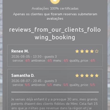
Avaliações 100% certificadas
Apenas os clientes que fizeram reservas submeteram
avaliações
reviews_from_our_clients_follo
wing_booking
Renee
M
2026-08-05
- 13:30 - guests 3
service
:
4
/5
ambience
:
4
/5
menu
:
4
/5
quality_price
:
4
/5
Samantha
D
2026-08-07
- 20:45 - guests 3
service
:
5
/5
ambience
:
5
/5
menu
:
5
/5
quality_price
:
5
/5
Je venais déjà enfant il y a presque 30 ans, mes grands
parents étaient des clients fidèles de Mimi. Cela fait 15
ans que je n’étais pas revenue dans la région et j’ai