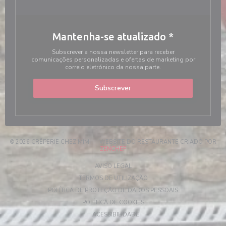
Mantenha-se atualizado
*
Subscrever a nossa newsletter para receber
comunicações personalizadas e ofertas de marketing por
correio eletrónico da nossa parte.
Subscrever
© 2026 CRÊPERIE CHEZ MIMI — WEBSITE DO RESTAURANTE CRIADO POR
((ABRE NUMA NOVA JANELA))
ZENCHEF
((ABRE NUMA NOVA JANELA))
AVISO LEGAL
((ABRE NUMA NOVA JANELA)
TERMOS DE UTILIZAÇÃO
((ABRE NUMA NOV
POLÍTICA DE PROTEÇÃO DE DADOS PESSOAIS
((ABRE NUMA NOVA JANELA))
POLÍTICA DE COOKIES
((ABRE NUMA NOVA JANELA))
ACESSIBILIDADE