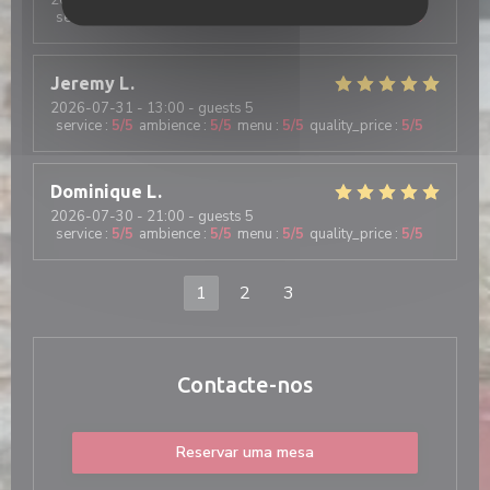
2026-07-29
- 19:00 - guests 6
service
:
5
/5
ambience
:
5
/5
menu
:
5
/5
quality_price
:
5
/5
Jeremy
L
2026-07-31
- 13:00 - guests 5
service
:
5
/5
ambience
:
5
/5
menu
:
5
/5
quality_price
:
5
/5
Dominique
L
2026-07-30
- 21:00 - guests 5
service
:
5
/5
ambience
:
5
/5
menu
:
5
/5
quality_price
:
5
/5
1
2
3
Contacte-nos
Reservar uma mesa