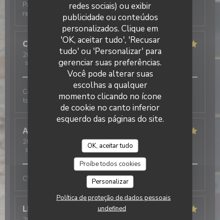
Parfait. 2ème fois en 5 jours car de passage. Je
redes sociais) ou exibir
recommande.
publicidade ou conteúdos
personalizados. Clique em
'OK, aceitar tudo', 'Recusar
Camille
D
tudo' ou 'Personalizar' para
2026-08-04
- 19:00 - guests 3
gerenciar suas preferências.
service
:
5
/5
ambience
:
5
/5
menu
:
5
/5
quality_price
:
5
/5
Você pode alterar suas
escolhas a qualquer
Ce n’est pas la première fois que je viens et je suis
momento clicando no ícone
toujours très contente!
de cookie no canto inferior
esquerdo das páginas do site.
Annie
R
2026-07-30
- 20:45 - guests 4
OK, aceitar tudo
service
:
5
/5
ambience
:
5
/5
menu
:
5
/5
quality_price
:
5
/5
Proíbe todos cookies
C'était parfait, comme d'habitude
Personalizar
Política de proteção de dados pessoais
undefined
LE GRAET
G