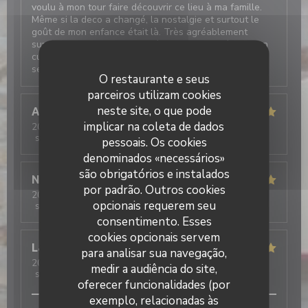
voulu à mon tour faire découvrir ce lieu à ma famille.
Même si la deco a changé, la nostalgie et surtout le
goût de mon enfance était là. Très agréablement
surprise de voir que Sophie était toujours présente en
cuisine ! Les crêpes sont toujours aussi bonnes et le
service très agréable.
O restaurante e seus
parceiros utilizam cookies
neste site, o que pode
Anaïs
C
implicar na coleta de dados
2026-08-04
- 19:30 - guests 2
service
:
5
/5
ambience
:
5
/5
menu
:
5
/5
quality_price
:
5
/5
pessoais. Os cookies
denominados «necessários»
são obrigatórios e instalados
Nathalie
G
por padrão. Outros cookies
2026-08-06
- 20:00 - guests 2
opcionais requerem seu
service
:
5
/5
ambience
:
5
/5
menu
:
5
/5
quality_price
:
5
/5
consentimento. Esses
cookies opcionais servem
Laurence
C
para analisar sua navegação,
2026-08-05
- 12:30 - guests 2
medir a audiência do site,
service
:
5
/5
ambience
:
5
/5
menu
:
5
/5
quality_price
:
5
/5
oferecer funcionalidades (por
exemplo, relacionadas às