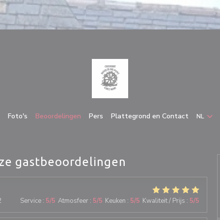
Foto's
Beoordelingen
Pers
Plattegrond en Contact
NL
ze gastbeoordelingen
2
Service
:
5
/5
Atmosfeer
:
5
/5
Keuken
:
5
/5
Kwaliteit / Prijs
:
5
/5