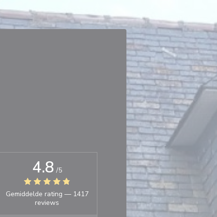
4.8
/5
Gemiddelde rating —
1417
reviews