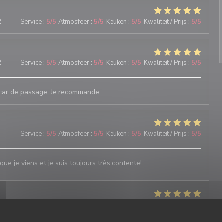
2
Service
:
5
/5
Atmosfeer
:
5
/5
Keuken
:
5
/5
Kwaliteit / Prijs
:
5
/5
2
Service
:
5
/5
Atmosfeer
:
5
/5
Keuken
:
5
/5
Kwaliteit / Prijs
:
5
/5
s car de passage. Je recommande.
3
Service
:
5
/5
Atmosfeer
:
5
/5
Keuken
:
5
/5
Kwaliteit / Prijs
:
5
/5
que je viens et je suis toujours très contente!
4
Service
:
5
/5
Atmosfeer
:
5
/5
Keuken
:
5
/5
Kwaliteit / Prijs
:
5
/5