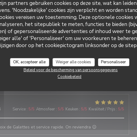
ijn partners gebruiken cookies op deze site, wat kan leide
tude
ns. 'Noodzakelijke' cookies zijn verplicht en worden stand
ookies vereisen uw toestemming. Deze optionele cookies
nalyseren, het sitepubliek te meten, functies te bieden (bij
n) of gepersonaliseerde advertenties of inhoud weer te ge
6
Service
:
5
/5
Atmosfeer
:
5
/5
Keuken
:
5
/5
Kwaliteit / Prijs
:
5
/5
Weiger alle' of 'Personaliseer' om uw voorkeuren te behere
zigen door op het cookiepictogram linksonder op de sitepa
5
Service
:
5
/5
Atmosfeer
:
5
/5
Keuken
:
5
/5
Kwaliteit / Prijs
:
5
/5
OK, accepteer alle
Weiger alle cookies
Personaliseer
Beleid voor de bescherming van persoonsgegevens
Cookiebeleid
5
Service
:
5
/5
Atmosfeer
:
5
/5
Keuken
:
5
/5
Kwaliteit / Prijs
:
5
/5
4
Service
:
5
/5
Atmosfeer
:
5
/5
Keuken
:
5
/5
Kwaliteit / Prijs
:
5
/5
oix de Galettes et service rapide. On reviendra 😉