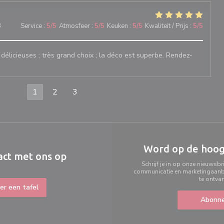
3
Service
:
5
/5
Atmosfeer
:
5
/5
Keuken
:
5
/5
Kwaliteit / Prijs
:
5
/5
 délicieuses ; très grand choix ; la déco est superbe. Rendez-
1
2
3
Word op de hoo
ct met ons op
Schrijf je in op onze nieuwsb
communicatie en marketingaanb
te ontva
er een tafel
Abonne