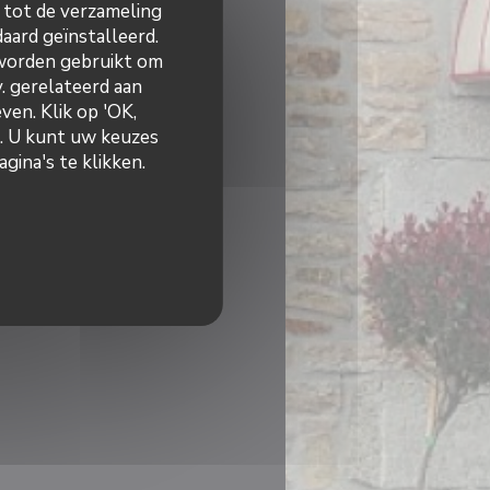
n tot de verzameling
aard geïnstalleerd.
 worden gebruikt om
v. gerelateerd aan
ven. Klik op 'OK,
n. U kunt uw keuzes
gina's te klikken.