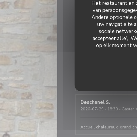
Het restaurant en z
C'était parfait, comme d'habi
van persoonsgegeve
Andere optionele c
uw navigatie te a
LE GRAET
G
sociale netwerke
2026-07-29
- 19:00 - Gasten 
accepteer alle', '
op elk moment wij
Jeremy
L
2026-07-31
- 13:00 - Gasten 
Dominique
L
2026-07-30
- 21:00 - Gasten 
Deschanel
S
2026-07-29
- 18:30 - Gasten 
Accueil chaleureux, grand ch