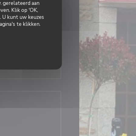
v. gerelateerd aan
ven. Klik op 'OK,
45 - 14:00
18:45 - 21:30
•
n. U kunt uw keuzes
gina's te klikken.
Gesloten
 nieuw venster))