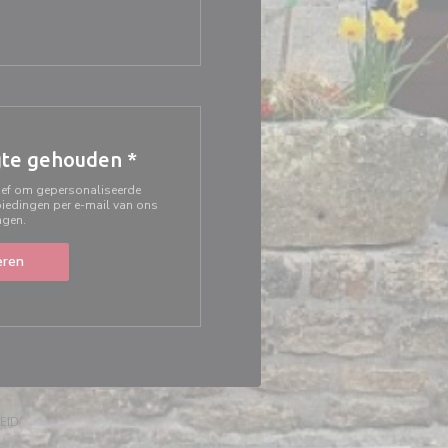
ter))
uw venster))
gte gehouden
*
rief om gepersonaliseerde
iedingen per e-mail van ons
ngen.
ren
EUW VENSTER))
((OPENT IN EEN NIEUW VENSTER))
EID