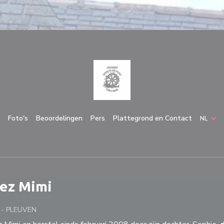
Foto's
Beoordelingen
Pers
Plattegrond en Contact
NL
hez Mimi
J
-
PLEUVEN