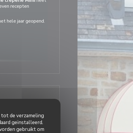
e crêperie Mimi
heet
geven recepten
het hele jaar geopend.
retonse
meubels.
 graag in zijn
warmte.
stijden
n tot de verzameling
Gesloten
aard geïnstalleerd.
 worden gebruikt om
45 - 14:00
18:45 - 21:00
•