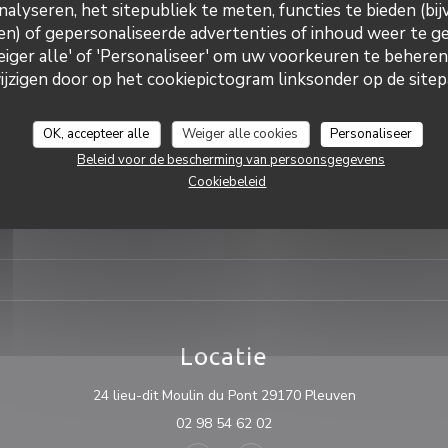
nalyseren, het sitepubliek te meten, functies te bieden (bij
ekenbakkerij
ensten
n) of gepersonaliseerde advertenties of inhoud weer te ge
Vri
-
Zat
11:
Weiger alle' of 'Personaliseer' om uw voorkeuren te behere
n grote parkeerplaats, Tuin,
eblokkeerde toegang, Terras,
zigen door op het cookiepictogram linksonder op de sitepa
ke away
Zondag
lmethoden
OK, accepteer alle
Weiger alle cookies
Personaliseer
ant dématérialisé, Mobile
t, Apple Pay, Paiement Sans
Beleid voor de bescherming van persoonsgegevens
ns Contact, Eurocard /
Cookiebeleid
 geld, Vakantiecheques,
s, Debetkaart
Locatie
((opent in een
24 lieu-dit Moulin du Pont 29170 Pleuven
02 98 54 62 02