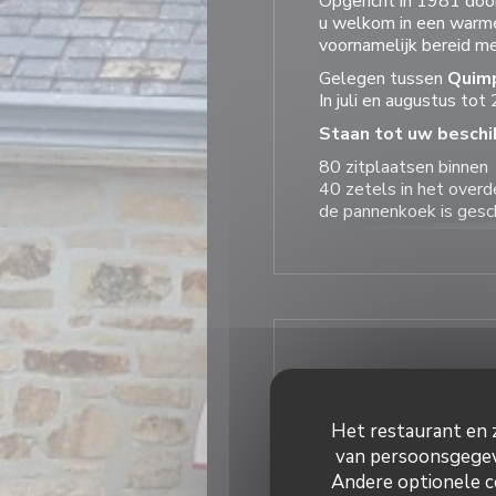
Opgericht in 1981 door
u welkom in een warme
voornamelijk bereid m
Gelegen tussen
Quim
In juli en augustus tot 
Staan tot uw beschi
80 zitplaatsen binnen
40 zetels in het over
de pannenkoek is gesch
De eetzaal is een
lich
De
open haard
waar g
Algemene
K
Het restaurant en z
van persoonsgegeve
pannenkoe
Soor
Andere optionele c