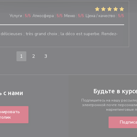
Услуги
:
5
/5
Атмосфера
:
5
/5
Меню
:
5
/5
Цена / качество
:
5
/5
 délicieuses ; très grand choix ; la déco est superbe. Rendez-
1
2
3
Будьте в курс
ь с нами
Подпишитесь на нашу рассылку
электронной почте персонал
маркетинговые 
нировать
толик
Подписа