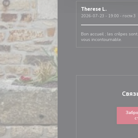
Therese
L
2026-07-23
- 19:00 - гости 3
Bon accueil ; les crêpes sont
vous incontournable.
Связ
Забро
с