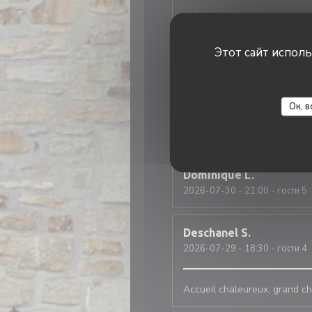
C'était parfait, comme d'habi
Этот сайт испол
LE GRAET
G
2026-07-29
- 19:00 - гости 6
Ок, в
Jeremy
L
2026-07-31
- 13:00 - гости 5
Dominique
L
2026-07-30
- 21:00 - гости 5
Deschanel
S
2026-07-29
- 18:30 - гости 4
Accueil chaleureux, grand ch