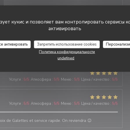
tude
ьзует кукис и позволяет вам контролировать сервисы к
активировать
Услуги
:
5
/5
Атмосфера
:
5
/5
Меню
:
5
/5
Цена / качество
:
5
/5
се активировать
Запретить использование cookies
Персонализи
Политика конфиденциальности
Услуги
:
5
/5
Атмосфера
:
5
/5
Меню
:
5
/5
Цена / качество
:
5
/5
undefined
Услуги
:
5
/5
Атмосфера
:
5
/5
Меню
:
5
/5
Цена / качество
:
5
/5
Услуги
:
5
/5
Атмосфера
:
5
/5
Меню
:
5
/5
Цена / качество
:
5
/5
oix de Galettes et service rapide. On reviendra 😉