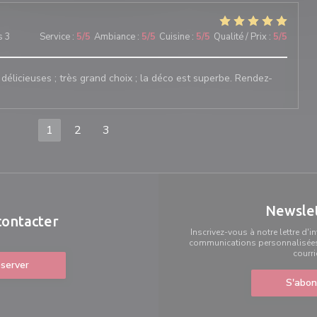
s 3
Service
:
5
/5
Ambiance
:
5
/5
Cuisine
:
5
/5
Qualité / Prix
:
5
/5
 délicieuses ; très grand choix ; la déco est superbe. Rendez-
1
2
3
Newsle
contacter
Inscrivez-vous à notre lettre d'
communications personnalisées 
courri
server
S'abon