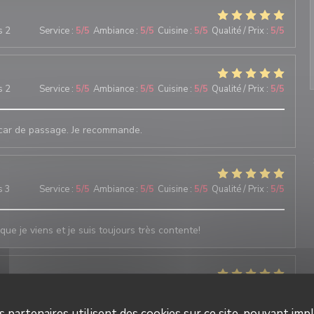
s 2
Service
:
5
/5
Ambiance
:
5
/5
Cuisine
:
5
/5
Qualité / Prix
:
5
/5
s 2
Service
:
5
/5
Ambiance
:
5
/5
Cuisine
:
5
/5
Qualité / Prix
:
5
/5
s car de passage. Je recommande.
s 3
Service
:
5
/5
Ambiance
:
5
/5
Cuisine
:
5
/5
Qualité / Prix
:
5
/5
que je viens et je suis toujours très contente!
s 4
Service
:
5
/5
Ambiance
:
5
/5
Cuisine
:
5
/5
Qualité / Prix
:
5
/5
s partenaires utilisent des cookies sur ce site, pouvant impl