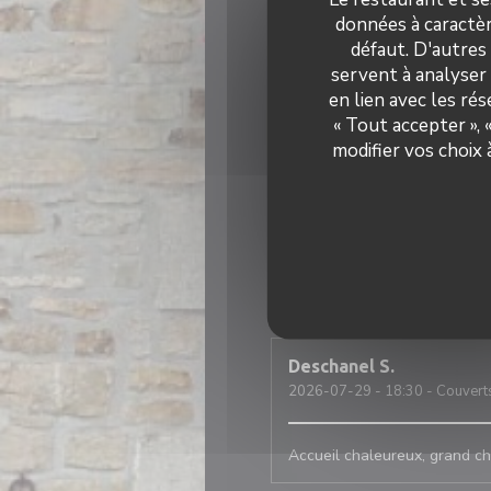
données à caractèr
C'était parfait, comme d'habi
défaut. D'autres
servent à analyser 
LE GRAET
G
en lien avec les ré
2026-07-29
- 19:00 - Couvert
« Tout accepter »,
modifier vos choix
Jeremy
L
2026-07-31
- 13:00 - Couvert
Dominique
L
2026-07-30
- 21:00 - Couvert
Deschanel
S
2026-07-29
- 18:30 - Couvert
Accueil chaleureux, grand ch