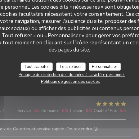
e personnel. Les cookies dits « nécessaires » sont obligatoir
tude
 cookies facultatifs nécessitent votre consentement. Ces co
votre navigation, mesurer l'audience du site, proposer des f
seaux sociaux) ou afficher des publicités ou contenus person
s 6
Service
:
5
/5
Ambiance
:
5
/5
Cuisine
:
5
/5
Qualité / Prix
:
5
/5
 « Tout refuser » ou « Personnaliser » pour gérer vos préfé
 à tout moment en cliquant sur l'icône représentant un coo
des pages du site.
s 5
Service
:
5
/5
Ambiance
:
5
/5
Cuisine
:
5
/5
Qualité / Prix
:
5
/5
Tout accepter
Tout refuser
Personnaliser
Politique de protection des données à caractère personnel
Politique de gestion des cookies
s 5
Service
:
5
/5
Ambiance
:
5
/5
Cuisine
:
5
/5
Qualité / Prix
:
5
/5
s 4
Service
:
5
/5
Ambiance
:
5
/5
Cuisine
:
5
/5
Qualité / Prix
:
5
/5
oix de Galettes et service rapide. On reviendra 😉