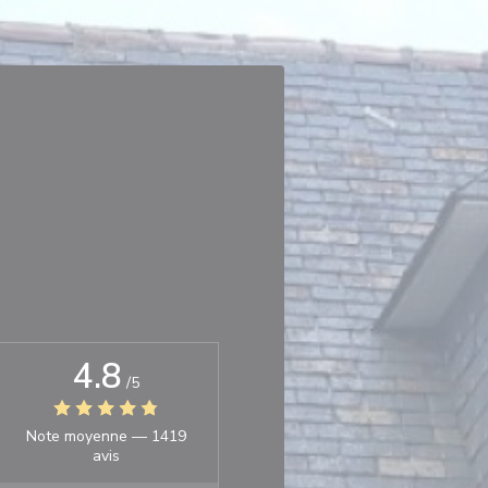
4.8
/5
Note moyenne —
1419
avis