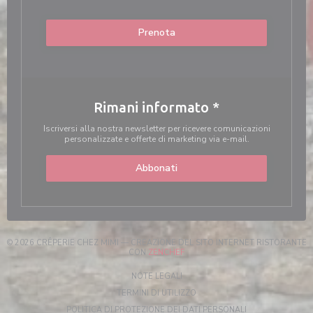
Prenota
Rimani informato
*
Iscriversi alla nostra newsletter per ricevere comunicazioni
personalizzate e offerte di marketing via e-mail.
Abbonati
© 2026 CRÊPERIE CHEZ MIMI — CREAZIONE DEL SITO INTERNET RISTORANTE
((APRE UNA NUOVA FINESTRA))
CON
ZENCHEF
((APRE UNA NUOVA FINESTRA))
NOTE LEGALI
((APRE UNA NUOVA FINESTRA)
TERMINI DI UTILIZZO
((APRE UNA NUOV
POLITICA DI PROTEZIONE DEI DATI PERSONALI