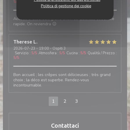
5
/5
Politica di gestione dei cookie
Accueil chaleureux, grand choix de Galettes et service
rapide. On reviendra 😉
Therese
L
2026-07-23
- 19:00 - Ospiti 3
Servizio
:
5
/5
Atmosfera
:
5
/5
Cucina
:
5
/5
Qualità / Prezzo
:
5
/5
Bon accueil ; les crêpes sont délicieuses ; très grand
choix ; la déco est superbe. Rendez-vous
incontournable.
1
2
3
Contattaci