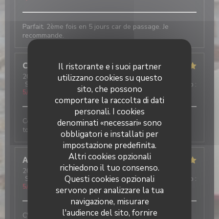
Parfait. 2ème fois en 5 jours car de passage. Je
recommande.
Camille
D
Il ristorante e i suoi partner
2026-08-04
utilizzano cookies su questo
- 19:00 - Ospiti 3
Servizio
:
5
/5
Atmosfera
:
5
/5
Cucina
:
5
/5
Qualità / Prezzo
:
sito, che possono
5
/5
comportare la raccolta di dati
personali. I cookies
Ce n’est pas la première fois que je viens et je suis
denominati «necessari» sono
toujours très contente!
obbligatori e installati per
impostazione predefinita.
Altri cookies opzionali
Annie
R
richiedono il tuo consenso.
2026-07-30
- 20:45 - Ospiti 4
Questi cookies opzionali
Servizio
:
5
/5
Atmosfera
:
5
/5
Cucina
:
5
/5
Qualità / Prezzo
:
5
/5
servono per analizzare la tua
navigazione, misurare
l'audience del sito, fornire
C'était parfait, comme d'habitude