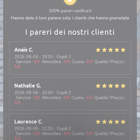
100% pareri verificati
Hanno dato il loro parere solo i clienti che hanno prenotato
I pareri dei nostri clienti
Anaïs
C
2026-08-04
- 19:30 - Ospiti 2
Servizio
:
5
/5
Atmosfera
:
5
/5
Cucina
:
5
/5
Qualità / Prezzo
:
5
/5
Nathalie
G
2026-08-06
- 20:00 - Ospiti 2
Servizio
:
5
/5
Atmosfera
:
5
/5
Cucina
:
5
/5
Qualità / Prezzo
:
5
/5
Laurence
C
2026-08-05
- 12:30 - Ospiti 2
Servizio
:
5
/5
Atmosfera
:
5
/5
Cucina
:
5
/5
Qualità / Prezzo
:
5
/5