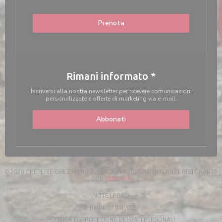
Prenota
Rimani informato
*
Iscriversi alla nostra newsletter per ricevere comunicazioni
personalizzate e offerte di marketing via e-mail.
Abbonati
© 2026 CRÊPERIE CHEZ MIMI — CREAZIONE DEL SITO INTERNET RISTORANTE
((APRE UNA NUOVA FINESTRA))
CON
ZENCHEF
((APRE UNA NUOVA FINESTRA))
NOTE LEGALI
((APRE UNA NUOVA FINESTRA)
TERMINI DI UTILIZZO
((APRE UNA NUOV
POLITICA DI PROTEZIONE DEI DATI PERSONALI