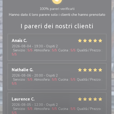
100% pareri verificati
Hanno dato il loro parere solo i clienti che hanno prenotato
I pareri dei nostri clienti
Anaïs
C
2026-08-04
- 19:30 - Ospiti 2
Servizio
:
5
/5
Atmosfera
:
5
/5
Cucina
:
5
/5
Qualità / Prezzo
:
5
/5
Nathalie
G
2026-08-06
- 20:00 - Ospiti 2
Servizio
:
5
/5
Atmosfera
:
5
/5
Cucina
:
5
/5
Qualità / Prezzo
:
5
/5
Laurence
C
2026-08-05
- 12:30 - Ospiti 2
Servizio
:
5
/5
Atmosfera
:
5
/5
Cucina
:
5
/5
Qualità / Prezzo
:
5
/5