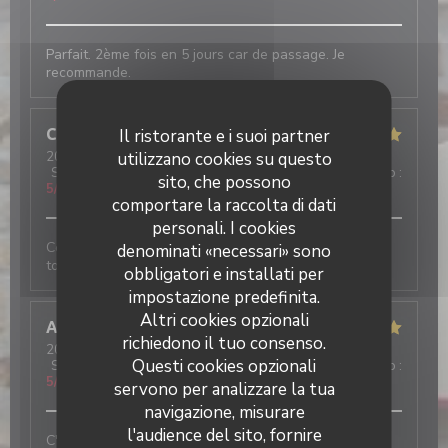
Parfait. 2ème fois en 5 jours car de passage. Je
recommande.
Camille
D
Il ristorante e i suoi partner
2026-08-04
utilizzano cookies su questo
- 19:00 - Ospiti 3
Servizio
:
5
/5
Atmosfera
:
5
/5
Cucina
:
5
/5
Qualità / Prezzo
:
sito, che possono
5
/5
comportare la raccolta di dati
personali. I cookies
Ce n’est pas la première fois que je viens et je suis
denominati «necessari» sono
toujours très contente!
obbligatori e installati per
impostazione predefinita.
Altri cookies opzionali
Annie
R
richiedono il tuo consenso.
2026-07-30
- 20:45 - Ospiti 4
Questi cookies opzionali
Servizio
:
5
/5
Atmosfera
:
5
/5
Cucina
:
5
/5
Qualità / Prezzo
:
5
/5
servono per analizzare la tua
navigazione, misurare
l'audience del sito, fornire
C'était parfait, comme d'habitude