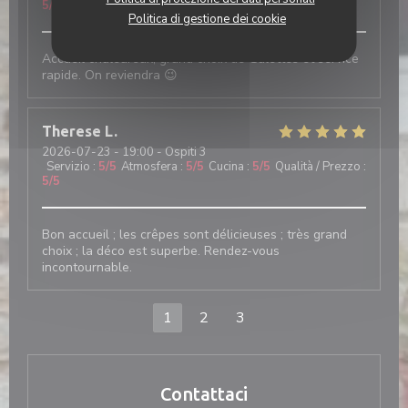
5
/5
Politica di gestione dei cookie
Accueil chaleureux, grand choix de Galettes et service
rapide. On reviendra 😉
Therese
L
2026-07-23
- 19:00 - Ospiti 3
Servizio
:
5
/5
Atmosfera
:
5
/5
Cucina
:
5
/5
Qualità / Prezzo
:
5
/5
Bon accueil ; les crêpes sont délicieuses ; très grand
choix ; la déco est superbe. Rendez-vous
incontournable.
1
2
3
Contattaci