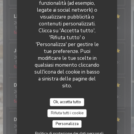
funzionalità (ad esempio,
legate ai social network) o
LE GRAET
G
visualizzare pubblicità o
2026-07-29
- 19:00 - Ospiti 6
contenuti personalizzati.
Servizio
:
5
/5
Atmosfera
:
5
/5
Cucina
:
5
/5
Qualità / Prezzo
:
Clicca su 'Accetta tutto',
5
/5
'Rifiuta tutto' o
'Personalizza' per gestire le
Jeremy
L
tue preferenze. Puoi
2026-07-31
- 13:00 - Ospiti 5
modificare le tue scelte in
Servizio
:
5
/5
Atmosfera
:
5
/5
Cucina
:
5
/5
Qualità / Prezzo
:
qualsiasi momento cliccando
5
/5
sull'icona del cookie in basso
a sinistra delle pagine del
Dominique
L
sito.
2026-07-30
- 21:00 - Ospiti 5
Servizio
:
5
/5
Atmosfera
:
5
/5
Cucina
:
5
/5
Qualità / Prezzo
:
5
/5
Ok, accetta tutto
Rifiuta tutti i cookie
Deschanel
S
Personalizza
2026-07-29
- 18:30 - Ospiti 4
Servizio
:
5
/5
Atmosfera
:
5
/5
Cucina
:
5
/5
Qualità / Prezzo
:
Politica di protezione dei dati personali