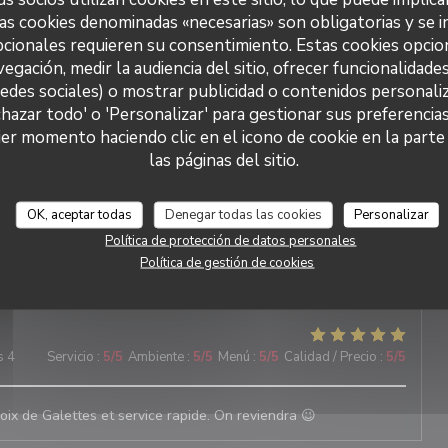
as cookies denominadas «necesarias» son obligatorias y se i
tude
cionales requieren su consentimiento. Estas cookies opcio
vegación, medir la audiencia del sitio, ofrecer funcionalidade
redes sociales) o mostrar publicidad o contenidos personaliz
s 6
Servicio
:
5
/5
Ambiente
:
5
/5
Menú
:
5
/5
Calidad / Precio
:
5
/5
chazar todo' o 'Personalizar' para gestionar sus preferencia
er momento haciendo clic en el icono de cookie en la parte i
las páginas del sitio.
s 5
Servicio
:
5
/5
Ambiente
:
5
/5
Menú
:
5
/5
Calidad / Precio
:
5
/5
OK, aceptar todas
Denegar todas las cookies
Personalizar
Política de protección de datos personales
Política de gestión de cookies
s 5
Servicio
:
5
/5
Ambiente
:
5
/5
Menú
:
5
/5
Calidad / Precio
:
5
/5
s 4
Servicio
:
5
/5
Ambiente
:
5
/5
Menú
:
5
/5
Calidad / Precio
:
5
/5
oix de Galettes et service rapide. On reviendra 😉