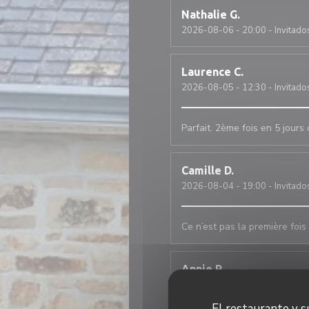
Nathalie
G
2026-08-06
- 20:00 - Invitado
Laurence
C
2026-08-05
- 12:30 - Invitado
Parfait. 2ème fois en 5 jour
Camille
D
2026-08-04
- 19:00 - Invitado
Ce n’est pas la première fois 
Annie
R
2026-07-30
- 20:45 - Invitado
El restaurante y su