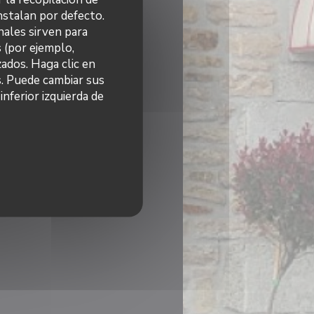
nstalan por defecto.
nales sirven para
s (por ejemplo,
ados. Haga clic en
s. Puede cambiar sus
nferior izquierda de