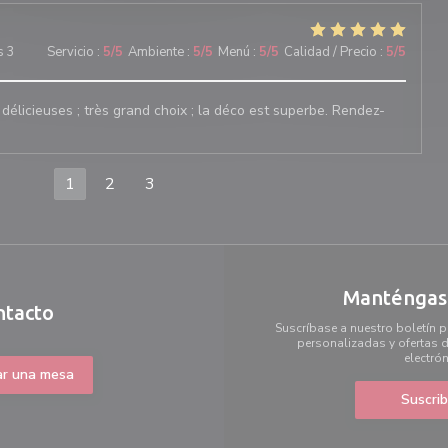
s 3
Servicio
:
5
/5
Ambiente
:
5
/5
Menú
:
5
/5
Calidad / Precio
:
5
/5
 délicieuses ; très grand choix ; la déco est superbe. Rendez-
1
2
3
Manténgase
ntacto
Suscríbase a nuestro boletín p
personalizadas y ofertas d
electrón
ar una mesa
Suscrib