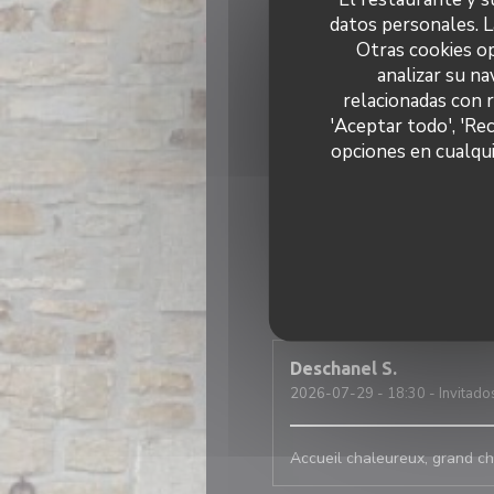
datos personales. L
C'était parfait, comme d'habi
Otras cookies op
analizar su na
LE GRAET
G
relacionadas con 
2026-07-29
- 19:00 - Invitado
'Aceptar todo', 'Re
opciones en cualqui
Jeremy
L
2026-07-31
- 13:00 - Invitado
Dominique
L
2026-07-30
- 21:00 - Invitado
Deschanel
S
2026-07-29
- 18:30 - Invitado
Accueil chaleureux, grand ch