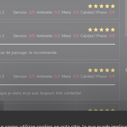
s 2
Servicio
:
5
/5
Ambiente
:
5
/5
Menú
:
5
/5
Calidad / Precio
:
5
/5
s 2
Servicio
:
5
/5
Ambiente
:
5
/5
Menú
:
5
/5
Calidad / Precio
:
5
/5
s car de passage. Je recommande.
s 3
Servicio
:
5
/5
Ambiente
:
5
/5
Menú
:
5
/5
Calidad / Precio
:
5
/5
que je viens et je suis toujours très contente!
s 4
Servicio
:
5
/5
Ambiente
:
5
/5
Menú
:
5
/5
Calidad / Precio
:
5
/5
s socios utilizan cookies en este sitio, lo que puede implica