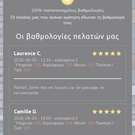
100% πιστοποιημένες βαθμολογίες
Οι πελάτες μας που έκαναν κράτηση έδωσαν τη βαθμολογία
τους
Οι βαθμολογίες πελατών μας
Laurence
C
2026-08-05
- 12:30 - καλεσμένοι 2
Υπηρεσία
:
5
/5
Ατμόσφαιρα
:
5
/5
Μενού
:
5
/5
Ποιότητα /
Τιμή
:
5
/5
Parfait. 2ème fois en 5 jours car de passage. Je
recommande.
Camille
D
2026-08-04
- 19:00 - καλεσμένοι 3
Υπηρεσία
:
5
/5
Ατμόσφαιρα
:
5
/5
Μενού
:
5
/5
Ποιότητα /
Τιμή
:
5
/5