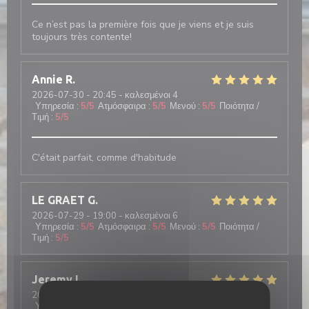
Ce n’est pas la première fois que je viens et je suis
toujours très contente!
Annie
R
2026-07-30
- 20:45 - καλεσμένοι 4
Υπηρεσία
:
5
/5
Ατμόσφαιρα
:
5
/5
Μενού
:
5
/5
Ποιότητα /
Τιμή
:
5
/5
C'était parfait, comme d'habitude
LE GRAET
G
2026-07-29
- 19:00 - καλεσμένοι 6
Υπηρεσία
:
5
/5
Ατμόσφαιρα
:
5
/5
Μενού
:
5
/5
Ποιότητα /
Τιμή
:
5
/5
Jeremy
L
2026-07-31
- 13:00 - καλεσμένοι 5
Υπηρεσία
:
5
/5
Ατμόσφαιρα
:
5
/5
Μενού
:
5
/5
Ποιότητα /