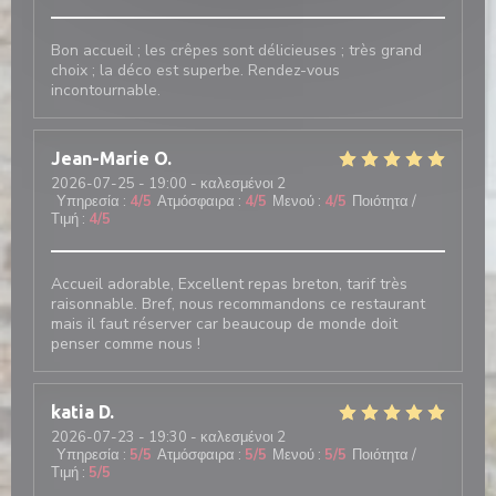
Bon accueil ; les crêpes sont délicieuses ; très grand
choix ; la déco est superbe. Rendez-vous
incontournable.
Jean-Marie
O
2026-07-25
- 19:00 - καλεσμένοι 2
Υπηρεσία
:
4
/5
Ατμόσφαιρα
:
4
/5
Μενού
:
4
/5
Ποιότητα /
Τιμή
:
4
/5
Accueil adorable, Excellent repas breton, tarif très
raisonnable. Bref, nous recommandons ce restaurant
mais il faut réserver car beaucoup de monde doit
penser comme nous !
katia
D
2026-07-23
- 19:30 - καλεσμένοι 2
Υπηρεσία
:
5
/5
Ατμόσφαιρα
:
5
/5
Μενού
:
5
/5
Ποιότητα /
Τιμή
:
5
/5