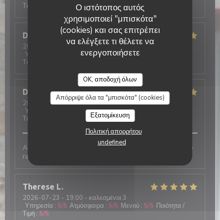
Τιμή
:
5
/5
Ο ιστότοπος αυτός
χρησιμοποιεί "μπισκότα"
(cookies) και σας επιτρέπει
Dominique
L
να ελέγξετε τι θέλετε να
2026-07-30
- 21:00 - καλεσμένοι 5
ενεργοποιήσετε
Υπηρεσία
:
5
/5
Ατμόσφαιρα
:
5
/5
Μενού
:
5
/5
Ποιότητα /
Τιμή
:
5
/5
OK, αποδοχή όλων
Deschanel
S
Απόρριψε όλα τα "μπισκότα" (cookies)
2026-07-29
- 18:30 - καλεσμένοι 4
Υπηρεσία
:
5
/5
Ατμόσφαιρα
:
5
/5
Μενού
:
5
/5
Ποιότητα /
Εξατομίκευση
Τιμή
:
5
/5
Πολιτική απορρήτου
undefined
Accueil chaleureux, grand choix de Galettes et service
rapide. On reviendra 😉
Therese
L
2026-07-23
- 19:00 - καλεσμένοι 3
Υπηρεσία
:
5
/5
Ατμόσφαιρα
:
5
/5
Μενού
:
5
/5
Ποιότητα /
Τιμή
:
5
/5