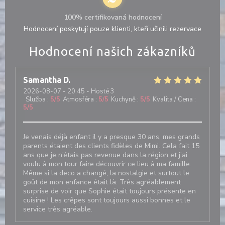
100% certifikovaná hodnocení
Hodnocení poskytují pouze klienti, kteří učinili rezervace
Hodnocení našich zákazníků
Samantha
D
2026-08-07
- 20:45 - Hosté 3
Služba
:
5
/5
Atmosféra
:
5
/5
Kuchyně
:
5
/5
Kvalita / Cena
:
5
/5
Je venais déjà enfant il y a presque 30 ans, mes grands
parents étaient des clients fidèles de Mimi. Cela fait 15
ans que je n’étais pas revenue dans la région et j’ai
voulu à mon tour faire découvrir ce lieu à ma famille.
Même si la deco a changé, la nostalgie et surtout le
goût de mon enfance était là. Très agréablement
surprise de voir que Sophie était toujours présente en
cuisine ! Les crêpes sont toujours aussi bonnes et le
service très agréable.