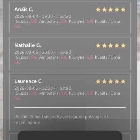
Anaïs
C
2026-08-04
- 19:30 - Hosté 2
Služba
:
5
/5
Atmosféra
:
5
/5
Kuchyně
:
5
/5
Kvalita / Cena
:
5
/5
Nathalie
G
2026-08-06
- 20:00 - Hosté 2
Služba
:
5
/5
Atmosféra
:
5
/5
Kuchyně
:
5
/5
Kvalita / Cena
:
5
/5
Laurence
C
2026-08-05
- 12:30 - Hosté 2
Služba
:
5
/5
Atmosféra
:
5
/5
Kuchyně
:
5
/5
Kvalita / Cena
:
5
/5
Parfait. 2ème fois en 5 jours car de passage. Je
recommande.