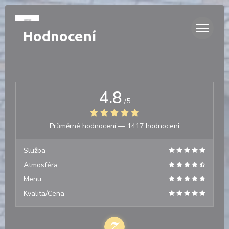
Panel pro správu cookies
Hodnocení
4.8
/5
Průměrné hodnocení —
1417 hodnoceni
Služba
Atmosféra
Menu
Kvalita/Cena