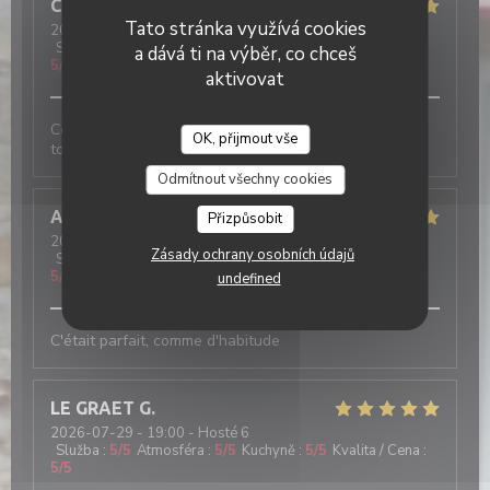
Camille
D
Tato stránka využívá cookies
2026-08-04
- 19:00 - Hosté 3
Služba
:
5
/5
Atmosféra
:
5
/5
Kuchyně
:
5
/5
Kvalita / Cena
:
a dává ti na výběr, co chceš
5
/5
aktivovat
Ce n’est pas la première fois que je viens et je suis
OK, přijmout vše
toujours très contente!
Odmítnout všechny cookies
Annie
R
Přizpůsobit
2026-07-30
- 20:45 - Hosté 4
Zásady ochrany osobních údajů
Služba
:
5
/5
Atmosféra
:
5
/5
Kuchyně
:
5
/5
Kvalita / Cena
:
5
/5
undefined
C'était parfait, comme d'habitude
LE GRAET
G
2026-07-29
- 19:00 - Hosté 6
Služba
:
5
/5
Atmosféra
:
5
/5
Kuchyně
:
5
/5
Kvalita / Cena
:
5
/5