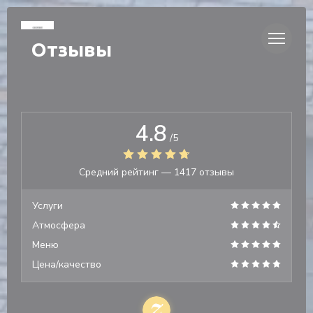
Панель управления cookies
Отзывы
4.8
/5
Средний рейтинг —
1417 отзывы
Услуги
Атмосфера
Меню
Цена/качество