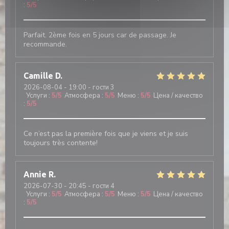
:
5
/5
Parfait. 2ème fois en 5 jours car de passage. Je
recommande.
Camille
D
2026-08-04
- 19:00 - гости 3
Услуги
:
5
/5
Атмосфера
:
5
/5
Меню
:
5
/5
Цена / качество
:
5
/5
Ce n’est pas la première fois que je viens et je suis
toujours très contente!
Annie
R
2026-07-30
- 20:45 - гости 4
Услуги
:
5
/5
Атмосфера
:
5
/5
Меню
:
5
/5
Цена / качество
:
5
/5