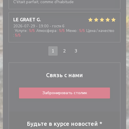
C'était parfait, comme d'habitude
LE GRAET
G
2026-07-29
- 19:00 - гости 6
Услуги
:
5
/5
Атмосфера
:
5
/5
Меню
:
5
/5
Цена / качество
:
5
/5
1
2
3
Связь с нами
Забронировать столик
Будьте в курсе новостей
*