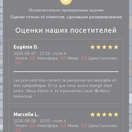
Исключительно проверенные оценки
Оценки только от клиентов, сделавших резервирование
Оценки наших посетителей
Eugénie
D
2026-08-07
- 12:15 - гости 4
Услуги
:
5
/5
Атмосфера
:
5
/5
Меню
:
5
/5
Цена / качество
:
5
/5
Les prix sont très correct, le personnel est adorable et
très sympathique. Et ce que nous avons mangé était
extra . Nous étions 4, et 4 personnes ravie 🤩 Merci
beaucoup
Marcelle
L
2026-08-08
- 20:30 - гости 4
Услуги
:
5
/5
Атмосфера
:
5
/5
Меню
:
5
/5
Цена / качество
:
5
/5