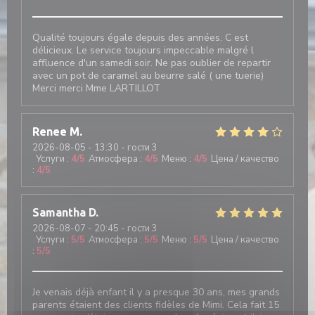
Qualité toujours égale depuis des années. C est
délicieux. Le service toujours impeccable malgré l
affluence d'un samedi soir. Ne pas oublier de repartir
avec un pot de caramel au beurre salé ( une tuerie)
Merci merci Mme LARTILLOT
Renee
M
2026-08-05
- 13:30 - гости 3
Услуги
:
4
/5
Атмосфера
:
4
/5
Меню
:
4
/5
Цена / качество
:
4
/5
Samantha
D
2026-08-07
- 20:45 - гости 3
Услуги
:
5
/5
Атмосфера
:
5
/5
Меню
:
5
/5
Цена / качество
:
5
/5
Je venais déjà enfant il y a presque 30 ans, mes grands
parents étaient des clients fidèles de Mimi. Cela fait 15