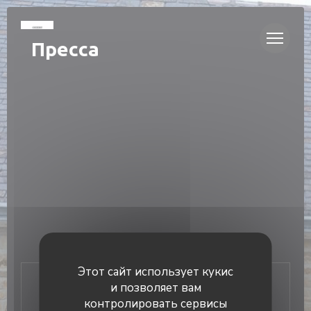
Панель управления cookies
Пресса
Этот сайт использует кукис
и позволяет вам
Связь с нами
контролировать сервисы