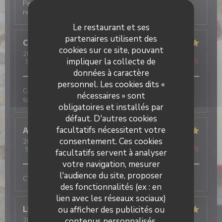
Parfait. 2ème fois en 5 jours car de passage. Je
recommande.
Le restaurant et ses
partenaires utilisent des
Camille
D
cookies sur ce site, pouvant
2026-08-04
- 19:00 - Couverts 3
impliquer la collecte de
Service
:
5
/5
Ambiance
:
5
/5
Cuisine
:
5
/5
Qualité / Prix
:
5
/5
données à caractère
personnel. Les cookies dits «
Ce n’est pas la première fois que je viens et je suis
nécessaires » sont
toujours très contente!
obligatoires et installés par
défaut. D'autres cookies
facultatifs nécessitent votre
Annie
R
consentement. Ces cookies
2026-07-30
- 20:45 - Couverts 4
Service
:
5
/5
Ambiance
:
5
/5
Cuisine
:
5
/5
Qualité / Prix
:
5
/5
facultatifs servent à analyser
votre navigation, mesurer
l'audience du site, proposer
C'était parfait, comme d'habitude
des fonctionnalités (ex : en
lien avec les réseaux sociaux)
ou afficher des publicités ou
LE GRAET
G
contenus personnalisés.
2026-07-29
- 19:00 - Couverts 6