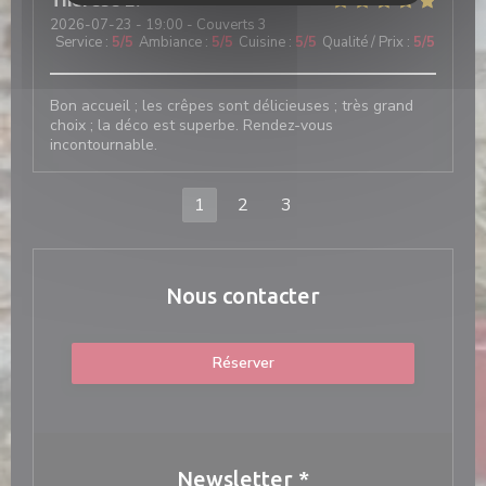
Therese
L
2026-07-23
- 19:00 - Couverts 3
Service
:
5
/5
Ambiance
:
5
/5
Cuisine
:
5
/5
Qualité / Prix
:
5
/5
Bon accueil ; les crêpes sont délicieuses ; très grand
choix ; la déco est superbe. Rendez-vous
incontournable.
1
2
3
Nous contacter
Réserver
Newsletter
*