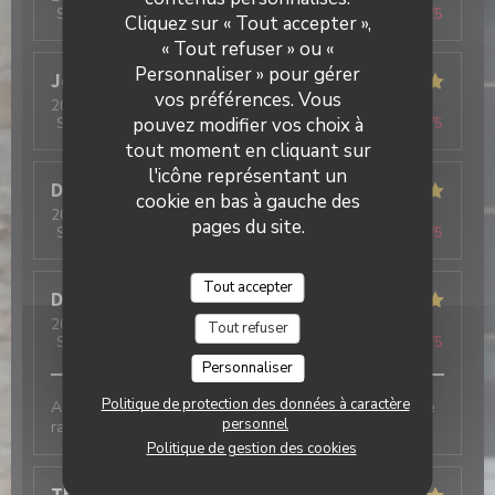
Service
:
5
/5
Ambiance
:
5
/5
Cuisine
:
5
/5
Qualité / Prix
:
5
/5
Cliquez sur « Tout accepter »,
« Tout refuser » ou «
Personnaliser » pour gérer
Jeremy
L
vos préférences. Vous
2026-07-31
- 13:00 - Couverts 5
pouvez modifier vos choix à
Service
:
5
/5
Ambiance
:
5
/5
Cuisine
:
5
/5
Qualité / Prix
:
5
/5
tout moment en cliquant sur
l'icône représentant un
Dominique
L
cookie en bas à gauche des
2026-07-30
- 21:00 - Couverts 5
pages du site.
Service
:
5
/5
Ambiance
:
5
/5
Cuisine
:
5
/5
Qualité / Prix
:
5
/5
Tout accepter
Deschanel
S
2026-07-29
- 18:30 - Couverts 4
Tout refuser
Service
:
5
/5
Ambiance
:
5
/5
Cuisine
:
5
/5
Qualité / Prix
:
5
/5
Personnaliser
Politique de protection des données à caractère
Accueil chaleureux, grand choix de Galettes et service
personnel
rapide. On reviendra 😉
Politique de gestion des cookies