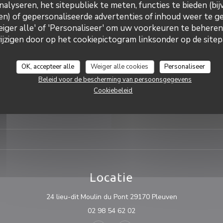
nalyseren, het sitepubliek te meten, functies te bieden (bij
ekenbakkerij
ensten
n) of gepersonaliseerde advertenties of inhoud weer te ge
Vri
-
Zat
11:
Weiger alle' of 'Personaliseer' om uw voorkeuren te behere
n grote parkeerplaats, Tuin,
eblokkeerde toegang, Terras,
zigen door op het cookiepictogram linksonder op de sitepa
ke away
Zondag
lmethoden
OK, accepteer alle
Weiger alle cookies
Personaliseer
ant dématérialisé, Mobile
t, Apple Pay, Paiement Sans
Beleid voor de bescherming van persoonsgegevens
ns Contact, Eurocard /
Cookiebeleid
 geld, Vakantiecheques,
s, Debetkaart
Locatie
((opent in een
24 lieu-dit Moulin du Pont 29170 Pleuven
02 98 54 62 02