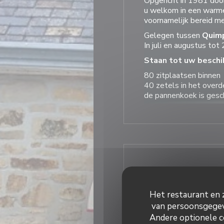
Opgericht in 1981 door
u welkom in een warme
voornamelijk bereid m
Gelegen tussen
Quim
In juli en augustus tot 
Staan tot uw beschi
80 zitplaatsen binnen
40 zetels in het over
de pannenkoek is gesch
De eetzaal is een
lich
De
open haard
waar g
Algemene
K
Het restaurant en z
van persoonsgegeve
pannenkoe
Soor
Andere optionele c