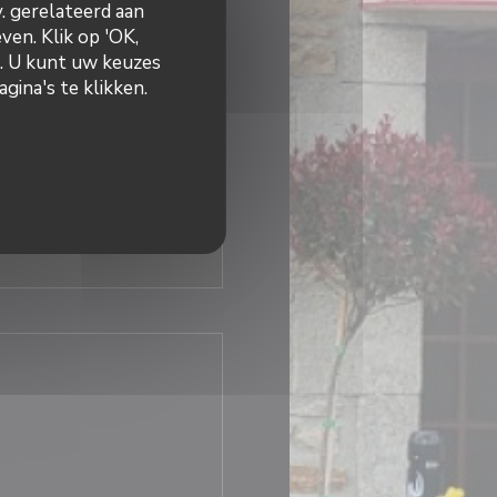
v. gerelateerd aan
ven. Klik op 'OK,
45 - 14:00
18:45 - 21:30
•
n. U kunt uw keuzes
gina's te klikken.
Gesloten
 nieuw venster))