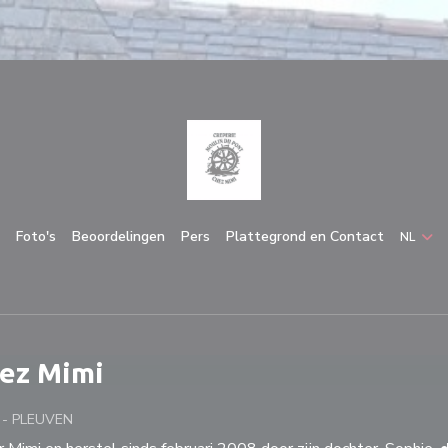
Foto's
Beoordelingen
Pers
Plattegrond en Contact
NL
hez Mimi
J
-
PLEUVEN