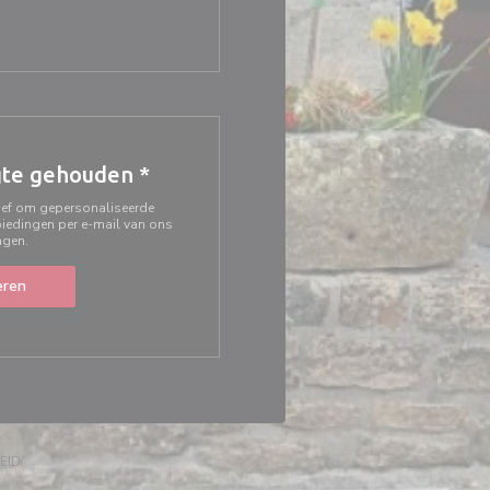
ter))
uw venster))
gte gehouden
*
rief om gepersonaliseerde
iedingen per e-mail van ons
ngen.
ren
EUW VENSTER))
((OPENT IN EEN NIEUW VENSTER))
EID