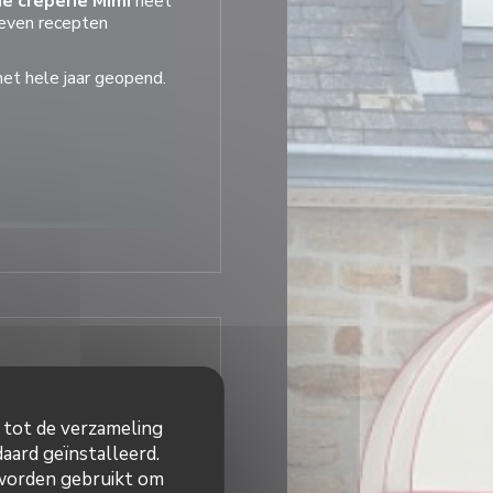
e crêperie Mimi
heet
geven recepten
het hele jaar geopend.
retonse
meubels.
 graag in zijn
warmte.
stijden
n tot de verzameling
Gesloten
aard geïnstalleerd.
 worden gebruikt om
45 - 14:00
18:45 - 21:00
•