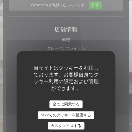
Waze Map が無効になっています。
許可
店舗情報
料理
クレープ, ブレイトン
ビジネスタイプ
クレペリー
当サイトはクッキーを利用し
サービス
ております。お客様自身でク
宅配, 専用駐車場, 庭園, 遊び場, グループ, バリアフ
ッキー利用の設定および管理
リーアクセス, テラス, 離れて
ご利用可能なお支払い方法
ができます。
電子レストランチケット, モバイル決済, タッチ決済
クレジットカード, アップルペイ, ユーロカード /マ
全てに同意する
スターカード, 現金, ホリデーバウチャー, チェック,
カルトブルー
すべてのクッキーを拒否する
カスタマイズする