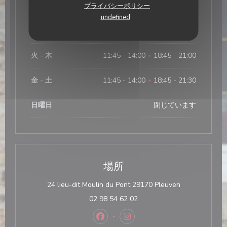
営業時間
プライバシーポリシー
undefined
月曜日
閉じています
火
-
木
11:45 - 14:00
18:45 - 21:00
•
金
-
土
11:45 - 14:00
18:45 - 21:30
•
日曜日
閉じています
場所
((新しいウィ
24 lieu-dit Moulin du Pont 29170 Pleuven
02 98 54 62 02
Facebook ((新しいウィンドウで開
Instagram ((新しいウィ