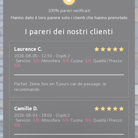
100% pareri verificati
Hanno dato il loro parere solo i clienti che hanno prenotato
I pareri dei nostri clienti
Laurence
C
2026-08-05
- 12:30 - Ospiti 2
Servizio
:
5
/5
Atmosfera
:
5
/5
Cucina
:
5
/5
Qualità / Prezzo
:
5
/5
Parfait. 2ème fois en 5 jours car de passage. Je
recommande.
Camille
D
2026-08-04
- 19:00 - Ospiti 3
Servizio
:
5
/5
Atmosfera
:
5
/5
Cucina
:
5
/5
Qualità / Prezzo
:
5
/5