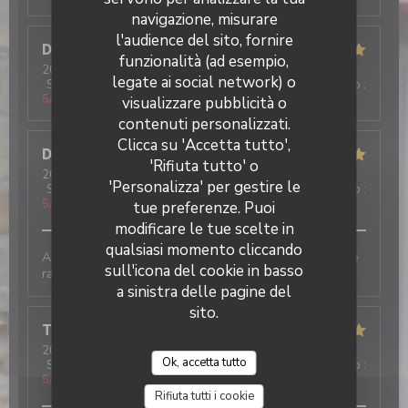
navigazione, misurare
l'audience del sito, fornire
Dominique
L
funzionalità (ad esempio,
2026-07-30
- 21:00 - Ospiti 5
legate ai social network) o
Servizio
:
5
/5
Atmosfera
:
5
/5
Cucina
:
5
/5
Qualità / Prezzo
:
5
/5
visualizzare pubblicità o
contenuti personalizzati.
Clicca su 'Accetta tutto',
Deschanel
S
'Rifiuta tutto' o
2026-07-29
- 18:30 - Ospiti 4
'Personalizza' per gestire le
Servizio
:
5
/5
Atmosfera
:
5
/5
Cucina
:
5
/5
Qualità / Prezzo
:
5
/5
tue preferenze. Puoi
modificare le tue scelte in
qualsiasi momento cliccando
Accueil chaleureux, grand choix de Galettes et service
sull'icona del cookie in basso
rapide. On reviendra 😉
a sinistra delle pagine del
sito.
Therese
L
2026-07-23
- 19:00 - Ospiti 3
Ok, accetta tutto
Servizio
:
5
/5
Atmosfera
:
5
/5
Cucina
:
5
/5
Qualità / Prezzo
:
5
/5
Rifiuta tutti i cookie