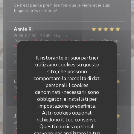
Ce n’est pas la première fois que je viens et je suis
toujours très contente!
Annie
R
2026-07-30
- 20:45 - Ospiti 4
Servizio
:
5
/5
Atmosfera
:
5
/5
Cucina
:
5
/5
Qualità / Prezzo
:
5
/5
Il ristorante e i suoi partner
C'était parfait, comme d'habitude
utilizzano cookies su questo
sito, che possono
comportare la raccolta di dati
LE GRAET
G
personali. I cookies
2026-07-29
- 19:00 - Ospiti 6
denominati «necessari» sono
Servizio
:
5
/5
Atmosfera
:
5
/5
Cucina
:
5
/5
Qualità / Prezzo
:
5
/5
obbligatori e installati per
impostazione predefinita.
Altri cookies opzionali
Jeremy
L
richiedono il tuo consenso.
2026-07-31
- 13:00 - Ospiti 5
Questi cookies opzionali
Servizio
:
5
/5
Atmosfera
:
5
/5
Cucina
:
5
/5
Qualità / Prezzo
:
5
/5
servono per analizzare la tua