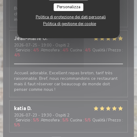
Personalizza
Bon accueil ; les crêpes sont délicieuses ; très grand
choix ; la déco est superbe. Rendez-vous
Politica di protezione dei dati personali
incontournable.
Politica di gestione dei cookie
Jean-Marie
O
2026-07-25
- 19:00 - Ospiti 2
Servizio
:
4
/5
Atmosfera
:
4
/5
Cucina
:
4
/5
Qualità / Prezzo
:
4
/5
Accueil adorable, Excellent repas breton, tarif très
raisonnable. Bref, nous recommandons ce restaurant
mais il faut réserver car beaucoup de monde doit
penser comme nous !
katia
D
2026-07-23
- 19:30 - Ospiti 2
Servizio
:
5
/5
Atmosfera
:
5
/5
Cucina
:
5
/5
Qualità / Prezzo
:
5
/5