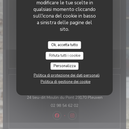
modificare le tue scelte in
qualsiasi momento cliccando
Lunedi
Chiuso
sull'icona del cookie in basso
a sinistra delle pagine del
Mar
-
Gio
11:45 - 14:00
18:45 - 21:00
•
sito.
Ven
-
Sab
11:45 - 14:00
18:45 - 21:30
•
Ok, accetta tutto
Domenica
Chiuso
Rifiuta tutti i cookie
Personalizza
Politica di protezione dei dati personali
Politica di gestione dei cookie
Indirizzo
((apre una nuo
24 lieu-dit Moulin du Pont 29170 Pleuven
02 98 54 62 02
Facebook ((apre una nuova finestra)
Instagram ((apre una nuova f