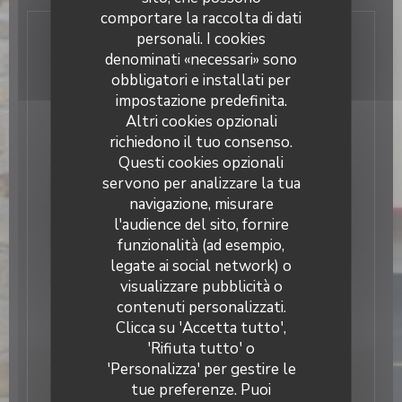
comportare la raccolta di dati
personali. I cookies
Informazioni pratiche
denominati «necessari» sono
obbligatori e installati per
Cucina
impostazione predefinita.
Frittelle, Bretone
Altri cookies opzionali
Tipologia
richiedono il tuo consenso.
Crêperie
Questi cookies opzionali
Servizi
servono per analizzare la tua
Consegna a domicilio, Ampio parcheggio privato,
navigazione, misurare
Giardino, Parco giochi, Gruppi, Accesso disabili,
l'audience del sito, fornire
Terrazzo, Takeaways
Metodo di pagamento
funzionalità (ad esempio,
legate ai social network) o
Ticket ristorante digitalizzato, Pagamento mobile,
Senza contatto, Apple Pay, Contactless Payment,
visualizzare pubblicità o
Eurocard / Mastercard, Contanti, Buoni vacanza,
contenuti personalizzati.
Assegni, Bancomat
Clicca su 'Accetta tutto',
'Rifiuta tutto' o
'Personalizza' per gestire le
Orari
tue preferenze. Puoi