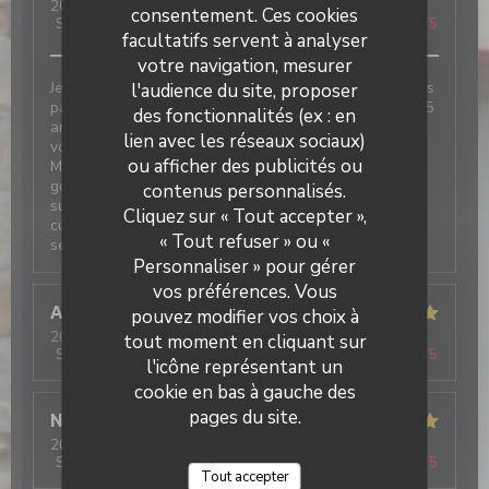
2026-08-07
- 20:45 - Couverts 3
consentement. Ces cookies
Service
:
5
/5
Ambiance
:
5
/5
Cuisine
:
5
/5
Qualité / Prix
:
5
/5
facultatifs servent à analyser
votre navigation, mesurer
Je venais déjà enfant il y a presque 30 ans, mes grands
l'audience du site, proposer
parents étaient des clients fidèles de Mimi. Cela fait 15
des fonctionnalités (ex : en
ans que je n’étais pas revenue dans la région et j’ai
lien avec les réseaux sociaux)
voulu à mon tour faire découvrir ce lieu à ma famille.
ou afficher des publicités ou
Même si la deco a changé, la nostalgie et surtout le
goût de mon enfance était là. Très agréablement
contenus personnalisés.
surprise de voir que Sophie était toujours présente en
Cliquez sur « Tout accepter »,
cuisine ! Les crêpes sont toujours aussi bonnes et le
« Tout refuser » ou «
service très agréable.
Personnaliser » pour gérer
vos préférences. Vous
Anaïs
C
pouvez modifier vos choix à
2026-08-04
- 19:30 - Couverts 2
tout moment en cliquant sur
Service
:
5
/5
Ambiance
:
5
/5
Cuisine
:
5
/5
Qualité / Prix
:
5
/5
l'icône représentant un
cookie en bas à gauche des
pages du site.
Nathalie
G
2026-08-06
- 20:00 - Couverts 2
Service
:
5
/5
Ambiance
:
5
/5
Cuisine
:
5
/5
Qualité / Prix
:
5
/5
Tout accepter