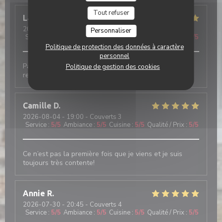
Tout refuser
Laurence
C
2026-08-05
- 12:30 - Couverts 2
Personnaliser
Service
:
5
/5
Ambiance
:
5
/5
Cuisine
:
5
/5
Qualité / Prix
:
5
/5
Politique de protection des données à caractère
personnel
Parfait. 2ème fois en 5 jours car de passage. Je
Politique de gestion des cookies
recommande.
Camille
D
2026-08-04
- 19:00 - Couverts 3
Service
:
5
/5
Ambiance
:
5
/5
Cuisine
:
5
/5
Qualité / Prix
:
5
/5
Ce n’est pas la première fois que je viens et je suis
toujours très contente!
Annie
R
2026-07-30
- 20:45 - Couverts 4
Service
:
5
/5
Ambiance
:
5
/5
Cuisine
:
5
/5
Qualité / Prix
:
5
/5