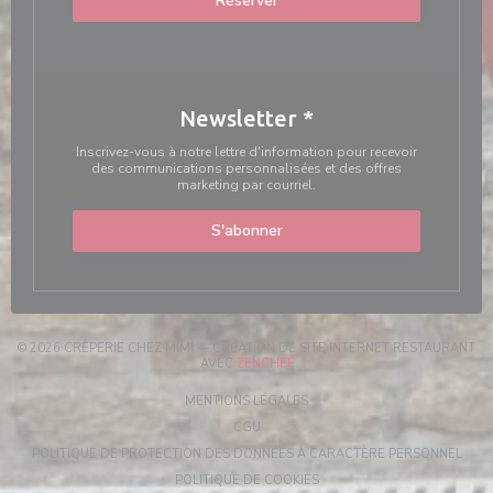
Réserver
Newsletter
*
Inscrivez-vous à notre lettre d'information pour recevoir
des communications personnalisées et des offres
marketing par courriel.
S'abonner
© 2026 CRÊPERIE CHEZ MIMI — CRÉATION DE SITE INTERNET RESTAURANT
((OUVRE UNE NOUVELLE FENÊTRE
AVEC
ZENCHEF
((OUVRE UNE NOUVELLE FENÊT
MENTIONS LÉGALES
((OUVRE UNE NOUVELLE FENÊTRE))
CGU
((OU
POLITIQUE DE PROTECTION DES DONNÉES À CARACTÈRE PERSONNEL
((OUVRE UNE NOUVELLE FEN
POLITIQUE DE COOKIES