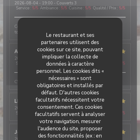
2026-08-04
- 19:00 - Couverts 3
Service
:
5
/5
Ambiance
:
5
/5
Cuisine
:
5
/5
Qualité / Prix
:
5
/5
Ce n’est pas la première fois que je viens et je suis
toujours très contente!
Le restaurant et ses
partenaires utilisent des
cookies sur ce site, pouvant
Annie
R
impliquer la collecte de
2026-07-30
- 20:45 - Couverts 4
données à caractère
Service
:
5
/5
Ambiance
:
5
/5
Cuisine
:
5
/5
Qualité / Prix
:
5
/5
personnel. Les cookies dits «
nécessaires » sont
C'était parfait, comme d'habitude
obligatoires et installés par
défaut. D'autres cookies
facultatifs nécessitent votre
LE GRAET
G
consentement. Ces cookies
2026-07-29
- 19:00 - Couverts 6
Service
:
5
/5
Ambiance
:
5
/5
Cuisine
:
5
/5
Qualité / Prix
:
5
/5
facultatifs servent à analyser
votre navigation, mesurer
l'audience du site, proposer
Jeremy
L
des fonctionnalités (ex : en
2026-07-31
- 13:00 - Couverts 5