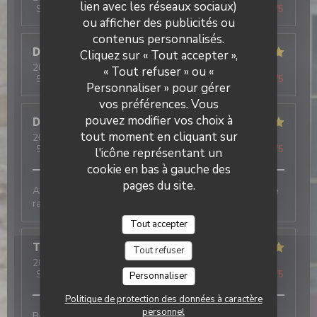
lien avec les réseaux sociaux)
Service
:
5
/5
Ambiance
:
5
/5
Cuisine
:
5
/5
Qualité / Prix
:
5
/5
ou afficher des publicités ou
contenus personnalisés.
Dominique
L
Cliquez sur « Tout accepter »,
2026-07-30
- 21:00 - Couverts 5
« Tout refuser » ou «
Service
:
5
/5
Ambiance
:
5
/5
Cuisine
:
5
/5
Qualité / Prix
:
5
/5
Personnaliser » pour gérer
vos préférences. Vous
pouvez modifier vos choix à
Deschanel
S
tout moment en cliquant sur
2026-07-29
- 18:30 - Couverts 4
Service
:
5
/5
Ambiance
:
5
/5
Cuisine
:
5
/5
Qualité / Prix
:
5
/5
l'icône représentant un
cookie en bas à gauche des
pages du site.
Accueil chaleureux, grand choix de Galettes et service
rapide. On reviendra 😉
Tout accepter
Therese
L
Tout refuser
2026-07-23
- 19:00 - Couverts 3
Service
:
5
/5
Ambiance
:
5
/5
Cuisine
:
5
/5
Qualité / Prix
:
5
/5
Personnaliser
Politique de protection des données à caractère
personnel
Bon accueil ; les crêpes sont délicieuses ; très grand