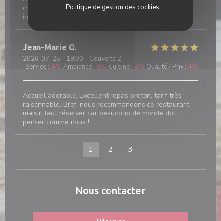
Politique de gestion des cookies
choix ; la déco est superbe. Rendez-vous
incontournable.
Jean-Marie
O
2026-07-25
- 19:00 - Couverts 2
Service
:
4
/5
Ambiance
:
4
/5
Cuisine
:
4
/5
Qualité / Prix
:
4
/5
Accueil adorable, Excellent repas breton, tarif très
raisonnable. Bref, nous recommandons ce restaurant
mais il faut réserver car beaucoup de monde doit
penser comme nous !
1
2
3
Nous contacter